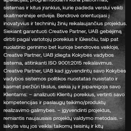
sistemas ir kitus įrankius, kurie padeda verslui veikti
skaitmeninėje erdvėje. Bendrovė orientuojasi į
inovatyvius ir techninių žinių reikalaujančius projektus.
Siekiant garantuoti Creative Partner, UAB gebėjimą
dirbti pagal vartotojų poreikius ir lūkesčiu, taip pat
nuolatinio gerinimo bet kurioje bendrovės veikloje,
Creative Partner, UAB įdiegta Kokybės vadybos
sistema, atitinkanti ISO 9001:2015 reikalavimus.
Creative Partner, UAB kad įgyvendintų savo Kokybės
vadybos sistemos politikos nuostatas nusistato ir
kasmet peržiūri tikslus, siekia jų ir įsipareigoja savo
Klientams: – analizuoti Klientų poreikius, vertinti savo
kompetencijas ir paslaugų teikimo/produktų
realizavimo galimybes. – įgyvendinti projektus,
remiantis naujausiais projektų valdymo metodais. –
laikytis visų jos veiklai taikomų teisinių ir kitų