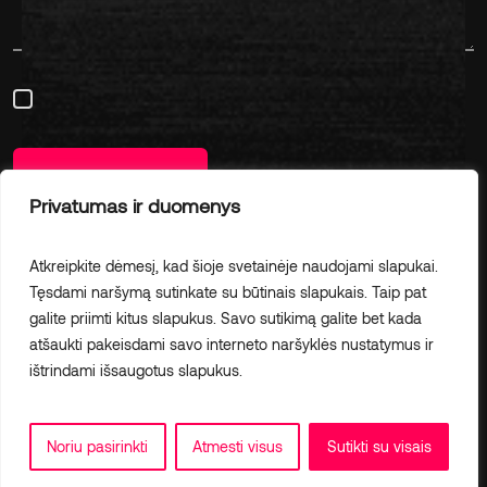
3000
100
Perskaičiau ir sutinku su
Privatumo politika
Susisiekite
Privatumas ir duomenys
Atkreipkite dėmesį, kad šioje svetainėje naudojami slapukai.
Tęsdami naršymą sutinkate su būtinais slapukais. Taip pat
© 2026 Creative Partner
galite priimti kitus slapukus. Savo sutikimą galite bet kada
hi@cpartner.lt
atšaukti pakeisdami savo interneto naršyklės nustatymus ir
ištrindami išsaugotus slapukus.
Privatumo politika
Facebook
Linkedin
Youtube
saskaita
rekini
invoice
komerciālā piedāvājuma veidne
bezmaksas kontu ģenerators
Noriu pasirinkti
Atmesti visus
Sutikti su visais