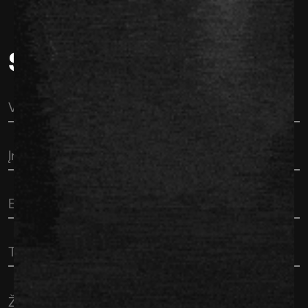
Susisiekti
Vardas
Įmonė
El.
paštas
Telefonas
Žinutė