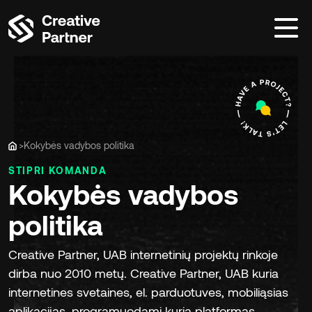
>
Kokybės vadybos politika
Home
STIPRI
KOMANDA
Kokybės vadybos
politika
Creative Partner, UAB internetinių projektų rinkoje
dirba nuo 2010 metų. Creative Partner, UAB kuria
internetines svetaines, el. parduotuves, mobiliąsias
aplikacijas, programuodami kuria platformas,