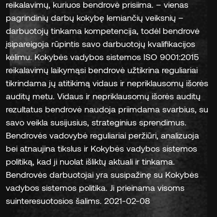
reikalavimų, kuriuos bendrovė prisiima. – vienas
pagrindinių darbų kokybę lemiančių veiksnių –
darbuotojų tinkama kompetencija, todėl bendrovė
įsipareigoja rūpintis savo darbuotojų kvalifikacijos
kėlimu. Kokybės vadybos sistemos ISO 9001:2015
reikalavimų laikymąsi bendrovė užtikrina reguliariai
tikrindama jų atitikimą vidaus ir nepriklausomų išorės
auditų metu. Vidaus ir nepriklausomų išorės auditų
rezultatus bendrovė naudoja priimdama svarbius, su
savo veikla susijusius, strateginius sprendimus.
Bendrovės vadovybė reguliariai peržiūri, analizuoja
bei atnaujina tikslus ir Kokybės vadybos sistemos
politiką, kad ji nuolat išliktų aktuali ir tinkama.
Bendrovės darbuotojai yra susipažinę su Kokybės
vadybos sistemos politika. Ji prieinama visoms
suinteresuotosios šalims. 2021-02-08