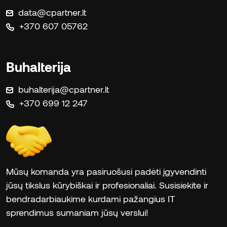
data@cpartner.lt
+370 607 05762
Buhalterija
buhalterija@cpartner.lt
+370 699 12 247
Mūsų komanda yra pasiruošusi padėti įgyvendinti
jūsų tikslus kūrybiškai ir profesionaliai. Susisiekite ir
bendradarbiaukime kurdami pažangius IT
sprendimus sumaniam jūsų verslui!