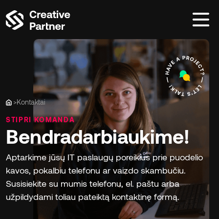
>
Kontaktai
Home
STIPRI
KOMANDA
Bendradarbiaukime!
Aptarkime jūsų IT paslaugų poreikius prie puodelio
kavos, pokalbiu telefonu ar vaizdo skambučiu.
Susisiekite su mumis telefonu, el. paštu arba
užpildydami toliau pateiktą kontaktinę formą.