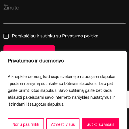
Žinutė
Perskaičiau ir sutinku su
Privatumo politika
Susisiekite
Privatumas ir duomenys
Atkreipkite dėmesį, kad šioje svetainėje naudojami slapukai.
Tęsdami naršymą sutinkate su būtinais slapukais. Taip pat
© 2026 Creative Partner
galite priimti kitus slapukus. Savo sutikimą galite bet kada
hi@cpartner.lt
atšaukti pakeisdami savo interneto naršyklės nustatymus ir
ištrindami išsaugotus slapukus.
Privatumo politika
Facebook
Linkedin
Youtube
saskaita
rekini
invoice
komerciālā piedāvājuma veidne
bezmaksas kontu ģenerators
Noriu pasirinkti
Atmesti visus
Sutikti su visais